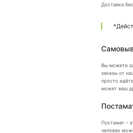
Доставка бес
*Дейст
Самовыв
Вы можете за
заказы от на
просто идёте
может ваш др
Постама
Постамат – э
человек може