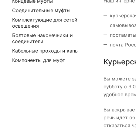
Наш интернет
Концевые муфты
Соединительные муфты
курьерска
Комплектующие для сетей
самовывоз
освещения
постаматы
Болтовые наконечники и
соединители
почта Рос
Кабельные проходы и капы
Компоненты для муфт
Курьерс
Вы можете за
субботу с 9.
удобное врем
Вы вскрывает
речь идёт об
отказаться ч